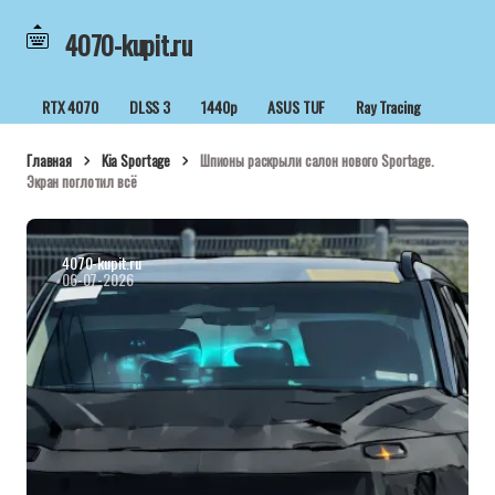
4070-kupit.ru
RTX 4070
DLSS 3
1440p
ASUS TUF
Ray Tracing
Главная
Kia Sportage
Шпионы раскрыли салон нового Sportage.
Экран поглотил всё
4070-kupit.ru
06-07-2026