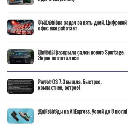
3 миллиона задач за пять дней. Цифровой
06-07-2026
офис уже работает
Шпионы раскрыли салон нового Sportage.
06-07-2026
Экран поглотил всё
Parrot OS 7.3 вышла. Быстрее,
02-07-2026
компактнее, острее!
Дни выгоды на AliExpress. Успей до 8 июля!
02-07-2026