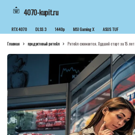
4070-kupit.ru
RTX 4070
DLSS 3
1440p
MSI Gaming X
ASUS TUF
Главная
продуктовый ритейл
Ритейл сжимается. Худший старт за 15 лет