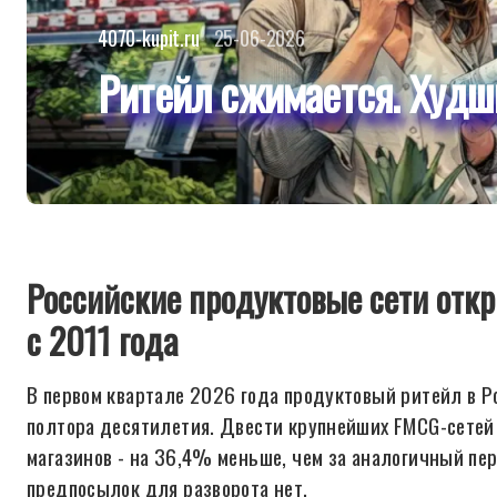
4070-kupit.ru
25-06-2026
Ритейл сжимается. Худши
Российские продуктовые сети от
с 2011 года
В первом квартале 2026 года продуктовый ритейл в Р
полтора десятилетия. Двести крупнейших FMCG-сетей 
магазинов - на 36,4% меньше, чем за аналогичный пери
предпосылок для разворота нет.