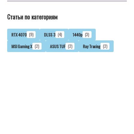
Статьи по категориям
RTX 4070
(9)
DLSS 3
(4)
1440p
(3)
MSI Gaming X
(2)
ASUS TUF
(2)
Ray Tracing
(2)