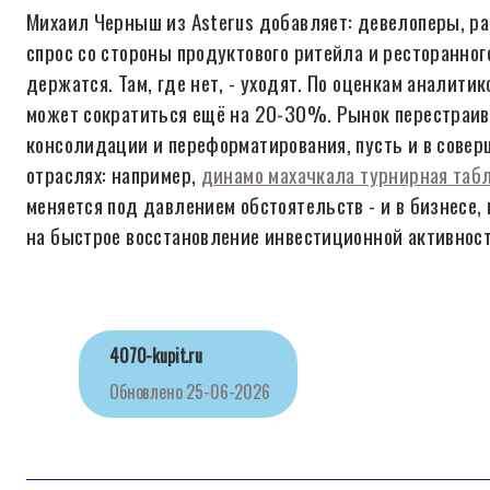
Михаил Черныш из Asterus добавляет: девелоперы, ра
спрос со стороны продуктового ритейла и ресторанног
держатся. Там, где нет, - уходят. По оценкам аналити
может сократиться ещё на 20-30%. Рынок перестраивае
консолидации и переформатирования, пусть и в совер
отраслях: например,
динамо махачкала турнирная таб
меняется под давлением обстоятельств - и в бизнесе,
на быстрое восстановление инвестиционной активности
4070-kupit.ru
Обновлено
25-06-2026