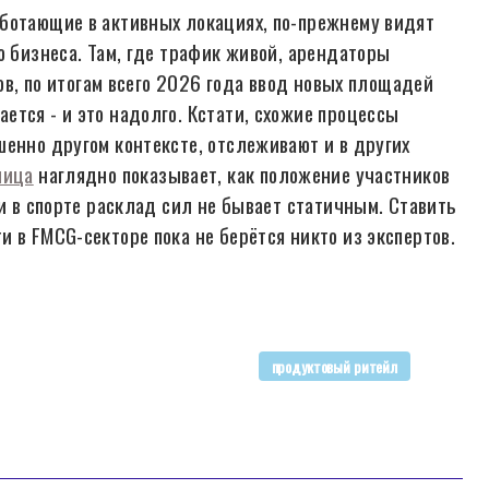
ботающие в активных локациях, по-прежнему видят
о бизнеса. Там, где трафик живой, арендаторы
ков, по итогам всего 2026 года ввод новых площадей
тся - и это надолго. Кстати, схожие процессы
шенно другом контексте, отслеживают и в других
лица
наглядно показывает, как положение участников
 и в спорте расклад сил не бывает статичным. Ставить
 в FMCG-секторе пока не берётся никто из экспертов.
продуктовый ритейл